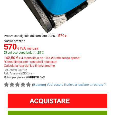
570
Prezzo consigliato dal fornitore 2026 :
€
Nostro prezzo :
570
€ IVA inclusa
Di cui eco-contributo : 1.25 €
142,50 €
x 4 mensilita o da 10 a 20 rate senza spese*
*Consultateci per i recquisiti necessari
Calcola la rata del tuo finanziamento
Ref. Abatik 035732
Ref. Fornitore 3EEX0487
Robot per piscina WARRIOR ByM
(
0 parere
)
Vuoi essere il primo a lasciare un parere ?