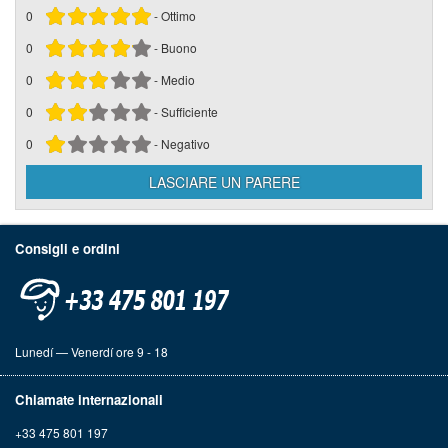
0
- Ottimo
0
- Buono
0
- Medio
0
- Sufficiente
0
- Negativo
Consigli e ordini
Lunedí — Venerdí ore 9 - 18
Chiamate internazionali
+33 475 801 197